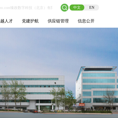
中文
EN
卓越人才
党建护航
供应链管理
信息公开
士后工作站
人才理念
职业成长
校园招聘
社会招聘
招聘动态
党建在线
教育实践
供应链介绍
供应链合作
基本信息
管理架构
人事薪酬
经营成果
重大事项