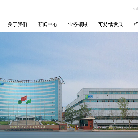
关于我们
新闻中心
业务领域
可持续发展
集团介绍
全球布局
发展历程
资源资质
联系我们
yabo.com臻政数
媒体聚焦
智能电网
智慧能源
智慧城市
招标信息
ESG报告
博
字科技（北京）
有限公司新闻